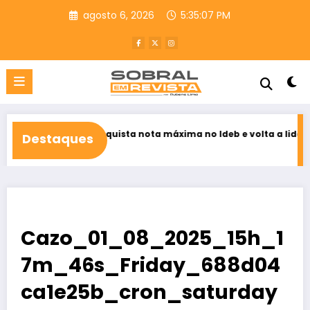
Pular
agosto 6, 2026
5:35:08 PM
para
o
conteúdo
aú conquista nota máxima no Ideb e volta a liderar educação púb
Destaques
o 6, 2026
Cazo_01_08_2025_15h_1
7m_46s_Friday_688d04
ca1e25b_cron_saturday