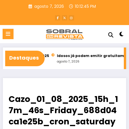
Pular
agosto 7, 2026
10:12:46 PM
para
o
conteúdo
a bets em 2025
Idosos já podem emitir gratuitamente credenci
Destaques
agosto 7, 2026
Cazo_01_08_2025_15h_1
7m_46s_Friday_688d04
ca1e25b_cron_saturday