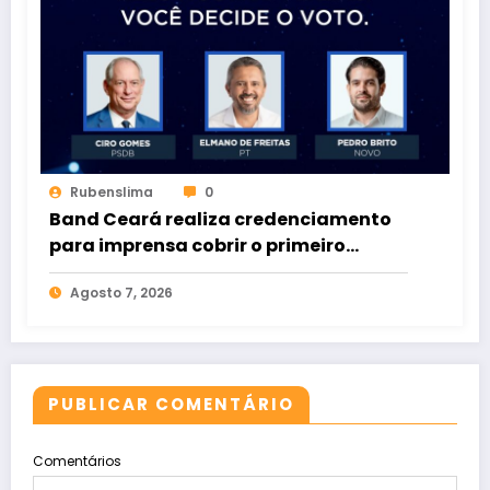
Rubenslima
0
Band Ceará realiza credenciamento
para imprensa cobrir o primeiro
debate entre candidatos ao Governo
Agosto 7, 2026
do Estado
PUBLICAR COMENTÁRIO
Comentários