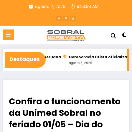
Pular
agosto 7, 2026
9:26:59 AM
para
o
conteúdo
pital de Taperuaba
Democracia Cristã oficializa apoio a Ciro
Destaques
agosto 6, 2026
Confira o funcionamento
da Unimed Sobral no
feriado 01/05 – Dia do