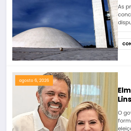
As pr
conc
disp
CON
agosto 6, 2026
Elm
Lin
Go
O go
form
elei