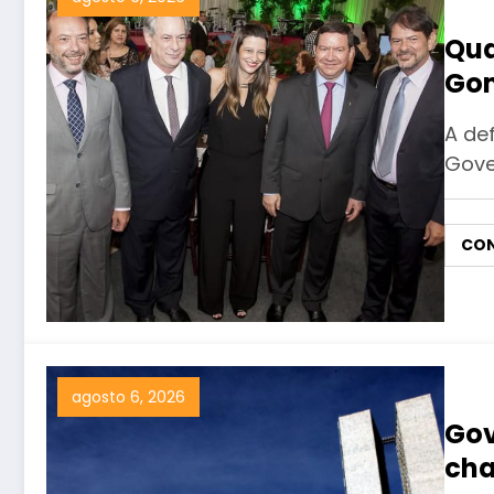
Qua
Gom
pri
A de
Gove
CON
agosto 6, 2026
Gov
cha