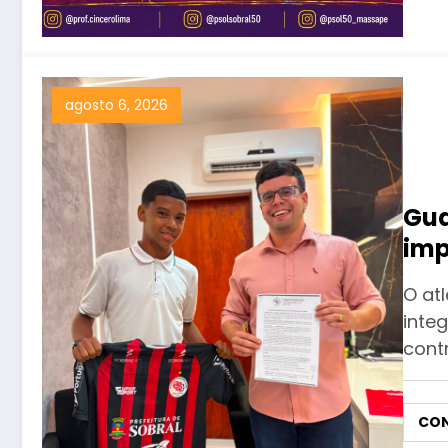
agosto 6, 2026
Gua
imp
for
O atl
de 
inte
cont
CON