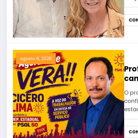
CON
agosto 6, 2026
Pro
can
pel
O pro
conf
esta
CON