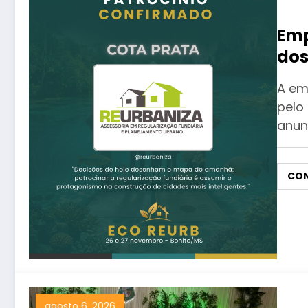
Emp
dos
reg
A em
pelo
anun
CON
agosto 6, 2026