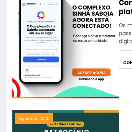
Com
pla
com
Os m
pass
digit
CON
agosto 6, 2026