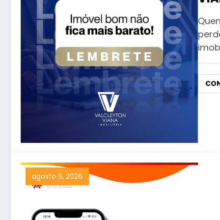
Quem
perd
imobi
CON
agosto 6, 2026