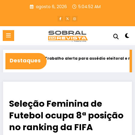
Pular
agosto 6, 2026
5:04:53 AM
para
o
conteúdo
iça do Trabalho alerta para assédio eleitoral e reforça direito ao 
Destaques
o 5, 2026
Seleção Feminina de
Futebol ocupa 8ª posição
no ranking da FIFA