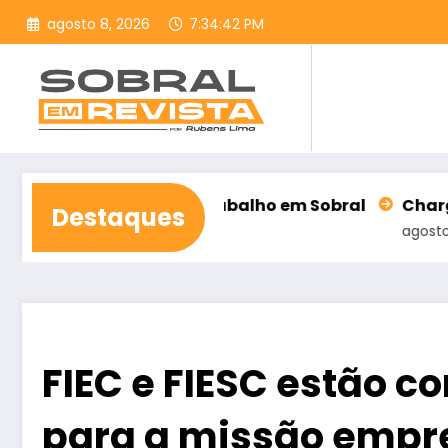
Pular
agosto 8, 2026
7:34:44 PM
para
o
conteúdo
rança do Trabalho em Sobral
Charge do Cazo (C
Destaques
agosto 8, 2026
FIEC e FIESC estão c
para a missão empre