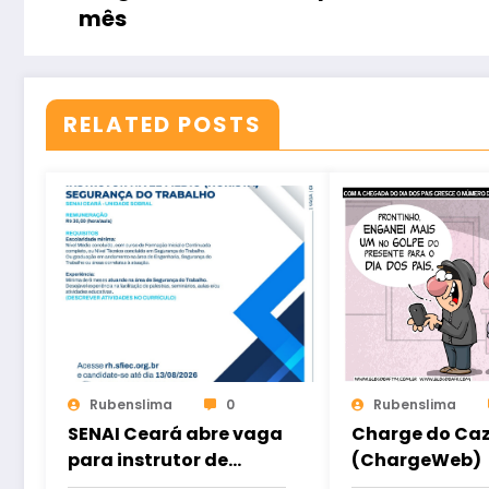
mês
RELATED POSTS
Rubenslima
0
Rubenslima
SENAI Ceará abre vaga
Charge do Ca
para instrutor de
(ChargeWeb)
Segurança do