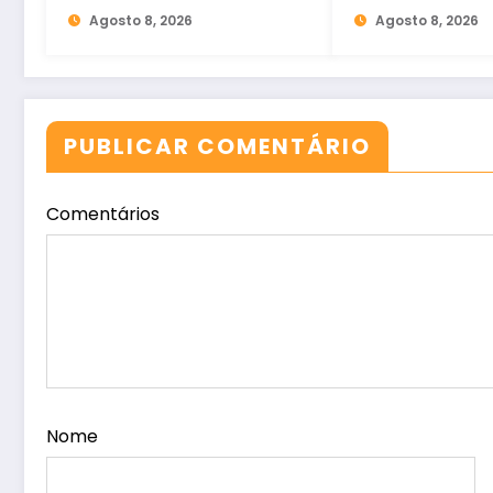
Trabalho em Sobral
Agosto 8, 2026
Agosto 8, 2026
PUBLICAR COMENTÁRIO
Comentários
Nome