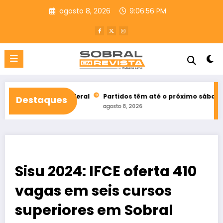
Pular
agosto 8, 2026
9:06:58 PM
para
o
conteúdo
tado federal
Partidos têm até o próximo sábado para registro
Destaques
agosto 8, 2026
Sisu 2024: IFCE oferta 410
vagas em seis cursos
superiores em Sobral