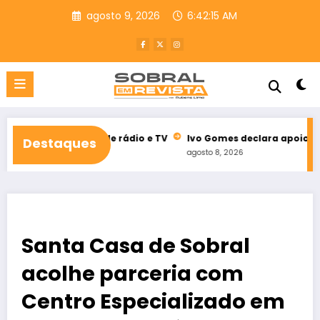
Pular
agosto 9, 2026
6:42:17 AM
para
o
conteúdo
toral de rádio e TV
Ivo Gomes declara apoio à reeleição de I
Destaques
agosto 8, 2026
Santa Casa de Sobral
acolhe parceria com
Centro Especializado em