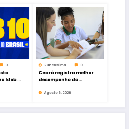
0
Rubenslima
0
ista
Ceará registra melhor
o Ideb e
desempenho da
história no Ensino
ica no
Médio e bate recorde
Agosto 6, 2026
no Ideb