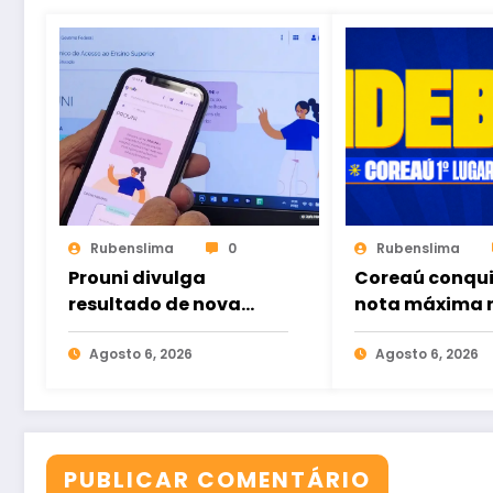
Rubenslima
0
Rubenslima
Prouni divulga
Coreaú conqu
resultado de nova
nota máxima n
chamada para o 2º
volta a liderar
semestre
Agosto 6, 2026
educação públ
Agosto 6, 2026
Brasil
PUBLICAR COMENTÁRIO