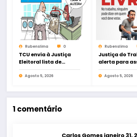
Rubenslima
0
Rubenslima
TCU envia à Justiça
Justiça do Tr
Eleitoral lista de
alerta para as
gestores com contas
eleitoral e ref
rejeitadas
Agosto 5, 2026
direito ao voto
Agosto 5, 2026
nas relações d
trabalho
1 comentário
Carlos Gomes
janeiro 31,