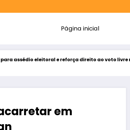
Página inicial
oral e reforça direito ao voto livre nas relações de 
acarretar em
an