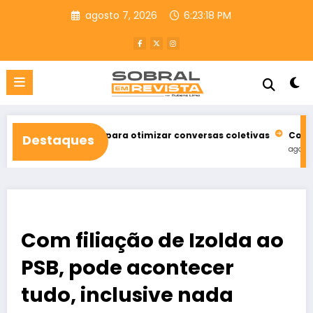
Pular
agosto 7, 2026
6:23:20 PM
para
o
conteúdo
ações para otimizar conversas coletivas
Conta de água da C
Destaques
agosto 7, 2026
Com filiação de Izolda ao
PSB, pode acontecer
tudo, inclusive nada