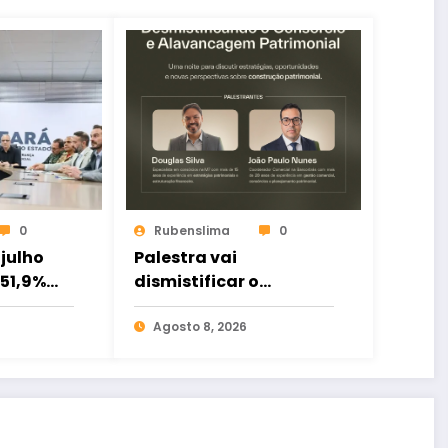
0
Rubenslima
0
julho
Palestra vai
51,9%
dismistificar o
lentas;
Consórcio e a
stra
Alavancagem
Agosto 8, 2026
,3%
Patrimonial