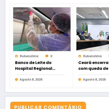
Rubenslima
0
Rubenslima
Banco de Leite do
Ceará encerra 
Hospital Regional
com queda de 
Norte reforça
nas mortes vio
importância da
Agosto 8, 2026
Fortaleza regi
Agosto 8, 2026
doação para atender
redução de 62
bebês internados
PUBLICAR COMENTÁRIO