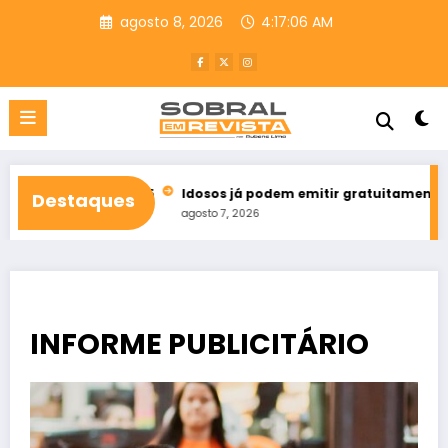
Pular
agosto 8, 2026
4:17:07 AM
para
o
conteúdo
ets em 2025
Idosos já podem emitir gratuitamente credencial 
Destaques
agosto 7, 2026
INFORME PUBLICITÁRIO