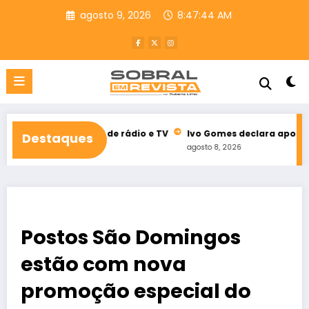
Pular
agosto 9, 2026
8:47:45 AM
para
o
conteúdo
leitoral de rádio e TV
Ivo Gomes declara apoio à reeleição d
Destaques
agosto 8, 2026
Postos São Domingos
estão com nova
promoção especial do