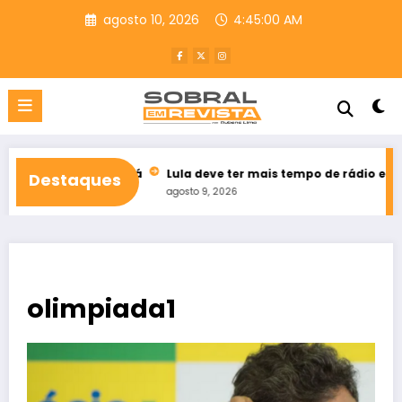
Pular
agosto 10, 2026
4:45:01 AM
para
o
conteúdo
o do Ceará
Lula deve ter mais tempo de rádio e TV que Flávio 
Destaques
agosto 9, 2026
olimpiada1