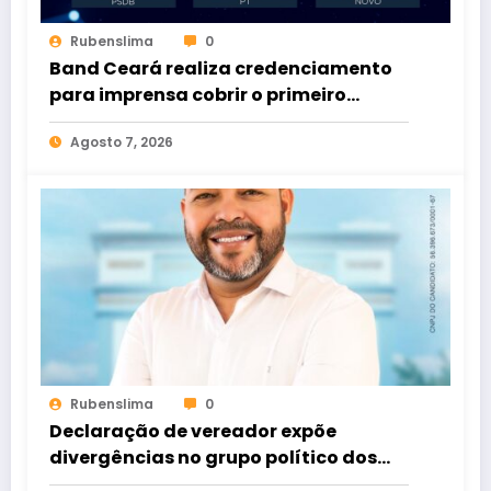
Rubenslima
0
Band Ceará realiza credenciamento
para imprensa cobrir o primeiro
debate entre candidatos ao Governo
Agosto 7, 2026
do Estado
Rubenslima
0
Declaração de vereador expõe
divergências no grupo político dos
Rodrigues