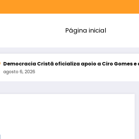
Página inicial
 Cristã oficializa apoio a Ciro Gomes e amplia ali
26