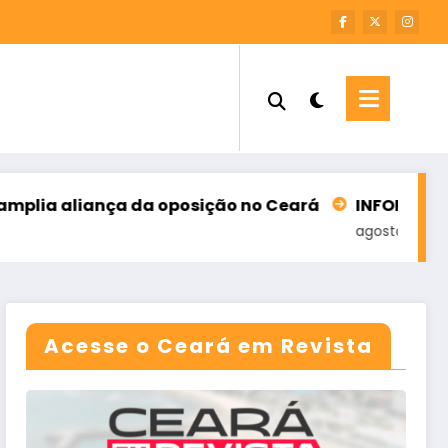
ança da oposição no Ceará
INFORME – M7 SOLUÇÕE
agosto 6, 2026
Acesse o Ceará em Revista