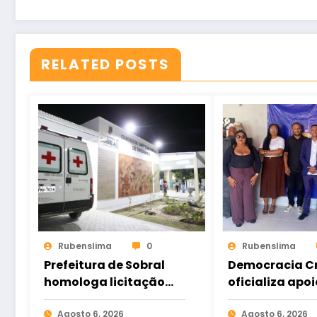
RELATED POSTS
Rubenslima
0
Rubenslima
Prefeitura de Sobral
Democracia Cr
homologa licitação
oficializa apoi
para construção do
Gomes e ampl
Hospital de Taperuaba
Agosto 6, 2026
aliança da op
Agosto 6, 2026