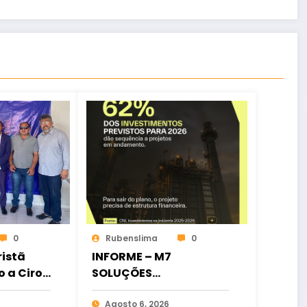
0
Rubenslima
0
istã
INFORME – M7
o a Ciro
SOLUÇÕES
ia
FINANCEIRAS
osição
Agosto 6, 2026