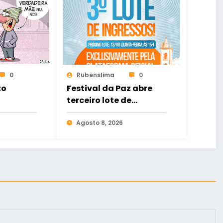
0
Rubenslima
0
zo
Festival da Paz abre
terceiro lote de
ingressos no dia 13 de
agosto
Agosto 8, 2026