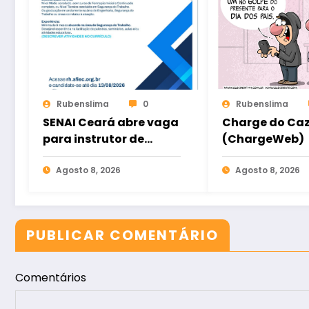
Rubenslima
0
Rubenslima
SENAI Ceará abre vaga
Charge do Ca
para instrutor de
(ChargeWeb)
Segurança do
Trabalho em Sobral
Agosto 8, 2026
Agosto 8, 2026
PUBLICAR COMENTÁRIO
Comentários