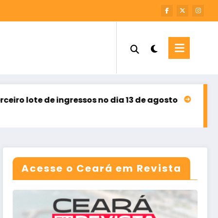
ingressos no dia 13 de agosto
Sebrae Ceará abre i
agosto 8, 2026
Acesse o Ceará em Revista