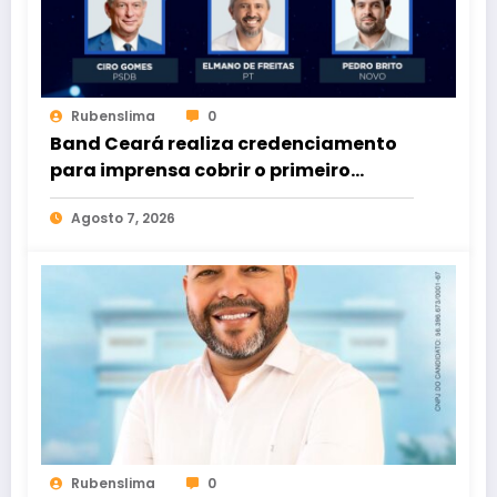
Rubenslima
0
Band Ceará realiza credenciamento
para imprensa cobrir o primeiro
debate entre candidatos ao Governo
Agosto 7, 2026
do Estado
Rubenslima
0