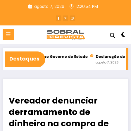
Pular
agosto 7, 2026
12:20:55 PM
para
o
conteúdo
idatos ao Governo do Estado
Declaração de vereador expõe di
Destaques
agosto 7, 2026
Vereador denunciar
derramamento de
dinheiro na compra de