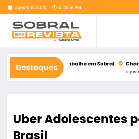
Pular
agosto 8, 2026
6:23:59 PM
para
o
conteúdo
rança do Trabalho em Sobral
Charge do Cazo (
Destaques
agosto 8, 2026
Uber Adolescentes p
Brasil