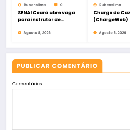
Rubenslima
0
Rubenslima
SENAI Ceará abre vaga
Charge do Ca
para instrutor de
(ChargeWeb)
Segurança do
Trabalho em Sobral
Agosto 8, 2026
Agosto 8, 2026
PUBLICAR COMENTÁRIO
Comentários