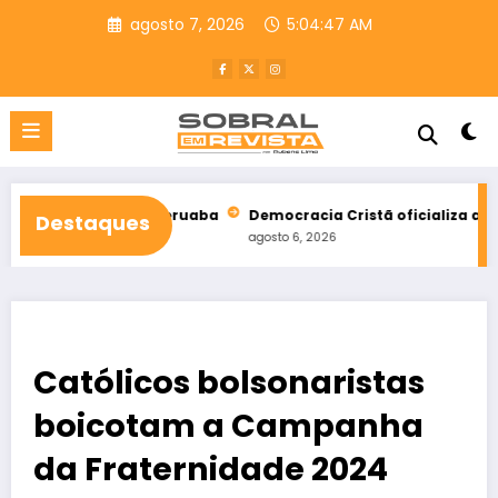
Pular
agosto 7, 2026
5:04:49 AM
para
o
conteúdo
e Taperuaba
Democracia Cristã oficializa apoio a Ciro Gomes
Destaques
agosto 6, 2026
Católicos bolsonaristas
boicotam a Campanha
da Fraternidade 2024