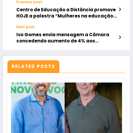
Previous post
Centro de Educação a Distância promove
HOJE a palestra “Mulheres na educação:
transformando o presente e construindo
Next post
o futuro”
Ivo Gomes envia mensagem a Câmara
concedendo aumento de 4% aos
professores municipais
RELATED POSTS