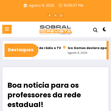
Pular
agosto 8, 2026
10:06:08 PM
para
o
conteúdo
eitoral de rádio e TV
Ivo Gomes declara apoio à reeleição de
Destaques
agosto 8, 2026
Boa notícia para os
professores da rede
estadual!