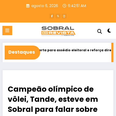
Pular
agosto 6, 2026
6:42:53 AM
para
o
conteúdo
rta para assédio eleitoral e reforça direito ao voto livre nas rela
Destaques
Campeão olímpico de
vôlei, Tande, esteve em
Sobral para falar sobre