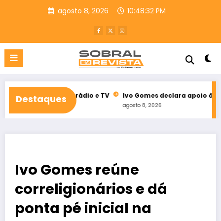
Pular
agosto 8, 2026
10:48:34 PM
para
o
conteúdo
l de rádio e TV
Ivo Gomes declara apoio à reeleição de Idilv
Destaques
agosto 8, 2026
Ivo Gomes reúne
correligionários e dá
ponta pé inicial na