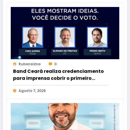
Rubenslima
0
Band Ceará realiza credenciamento
para imprensa cobrir o primeiro
debate entre candidatos ao Governo
Agosto 7, 2026
do Estado