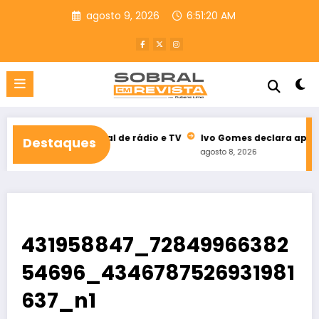
Pular
agosto 9, 2026
6:51:21 AM
para
o
conteúdo
eleitoral de rádio e TV
Ivo Gomes declara apoio à reeleição 
Destaques
agosto 8, 2026
431958847_72849966382
54696_4346787526931981
637_n1