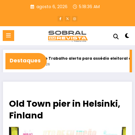
Pular
agosto 6, 2026
5:18:37 AM
para
o
conteúdo
ça do Trabalho alerta para assédio eleitoral e reforça direito ao 
Destaques
 5, 2026
Old Town pier in Helsinki,
Finland