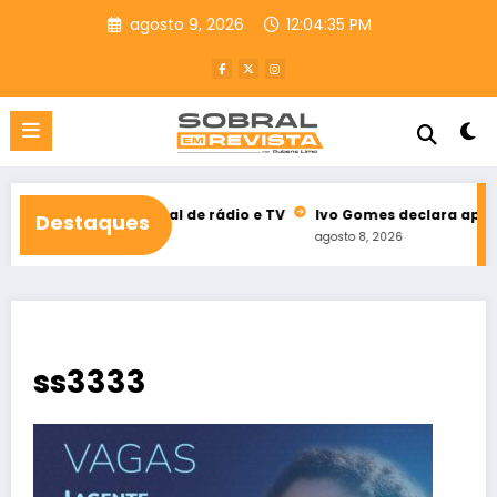
Pular
agosto 9, 2026
12:04:36 PM
para
o
conteúdo
eleitoral de rádio e TV
Ivo Gomes declara apoio à reeleição 
Destaques
agosto 8, 2026
ss3333