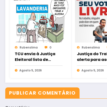
Rubenslima
0
Rubenslima
TCU envia à Justiça
Justiça do Tr
Eleitoral lista de
alerta para as
gestores com contas
eleitoral e ref
rejeitadas
Agosto 5, 2026
direito ao voto
Agosto 5, 2026
nas relações d
trabalho
PUBLICAR COMENTÁRIO