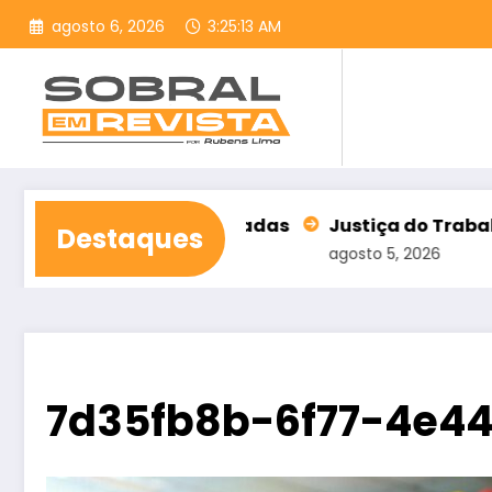
Pular
agosto 6, 2026
3:25:14 AM
para
o
conteúdo
ntas rejeitadas
Justiça do Trabalho alerta para a
Destaques
agosto 5, 2026
7d35fb8b-6f77-4e44