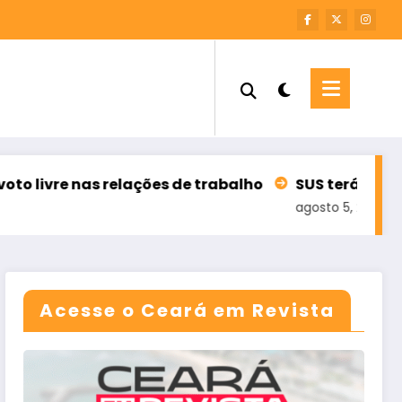
elações de trabalho
SUS terá 100 mil teleatendi
agosto 5, 2026
Acesse o Ceará em Revista