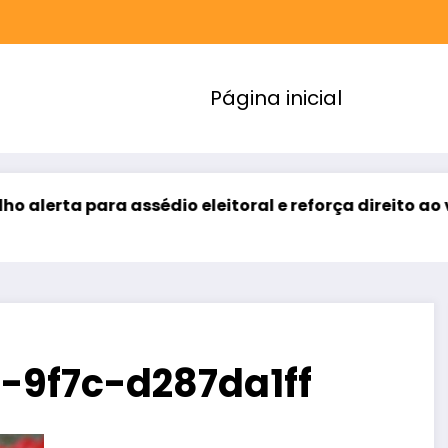
Página inicial
ssédio eleitoral e reforça direito ao voto livre nas r
-9f7c-d287da1ff