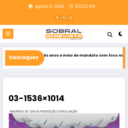
Pular
agosto 6, 2026
3:53:23 PM
para
o
conteúdo
nço de três anos e meio de mandato com foco na defesa das mul
Destaques
03-1536×1014