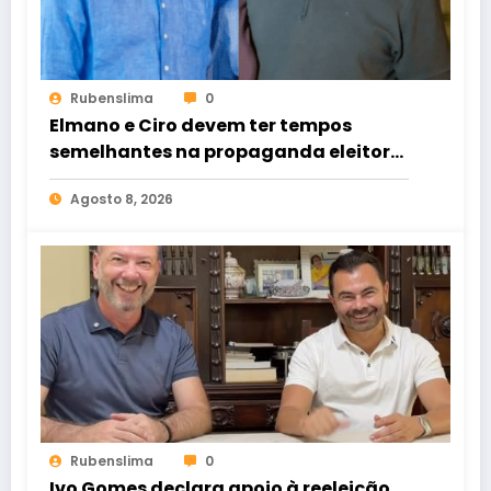
Rubenslima
0
Elmano e Ciro devem ter tempos
semelhantes na propaganda eleitoral
de rádio e TV
Agosto 8, 2026
Rubenslima
0
Ivo Gomes declara apoio à reeleição