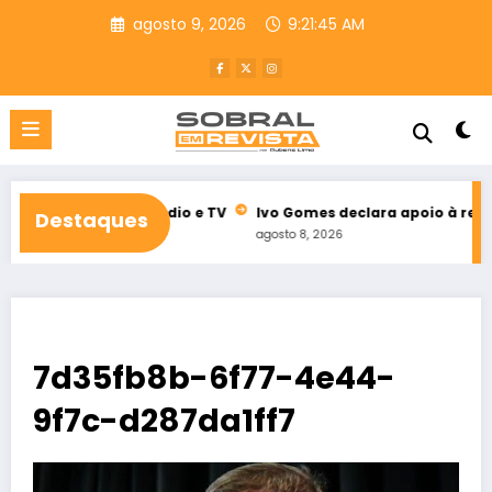
Pular
agosto 9, 2026
9:21:46 AM
para
o
conteúdo
ral de rádio e TV
Ivo Gomes declara apoio à reeleição de Idil
Destaques
agosto 8, 2026
7d35fb8b-6f77-4e44-
9f7c-d287da1ff7