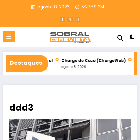
Pular
agosto 8, 2026
5:27:59 PM
para
o
conteúdo
o em Sobral
Charge do Cazo (ChargeWeb)
Festival da Paz 
Destaques
agosto 8, 2026
agosto 8, 2026
ddd3