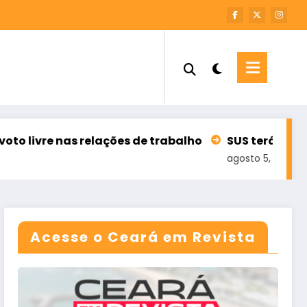
 nas relações de trabalho
SUS terá 100 mil telea
agosto 5, 2026
Acesse o Ceará em Revista