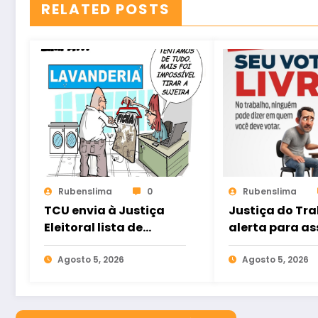
RELATED POSTS
Rubenslima
0
Rubenslima
TCU envia à Justiça
Justiça do Tr
Eleitoral lista de
alerta para as
gestores com contas
eleitoral e ref
rejeitadas
Agosto 5, 2026
direito ao voto
Agosto 5, 2026
nas relações d
trabalho