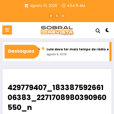
Pular
agosto 10, 2026
4:54:16 AM
para
o
conteúdo
 do Ceará
Lula deve ter mais tempo de rádio e TV que Flávio B
Destaques
agosto 9, 2026
429779407_183387592661
06383_2271708980390960
550_n