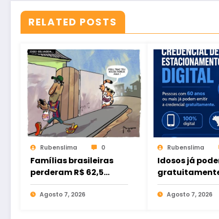
RELATED POSTS
Rubenslima
0
Rubenslima
Famílias brasileiras
Idosos já pode
perderam R$ 62,5
gratuitament
bilhões para bets em
credencial dig
2025
Agosto 7, 2026
estacionamen
Agosto 7, 2026