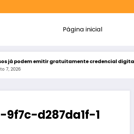
Página inicial
 emitir gratuitamente credencial digital de estaci
-9f7c-d287da1f-1