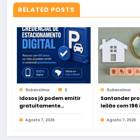
RELATED POSTS
Rubenslima
0
Rubenslima
Idosos já podem emitir
Santander pr
gratuitamente
leilão com 196
credencial digital de
há ofertas no
estacionamento
Agosto 7, 2026
Agosto 7, 2026