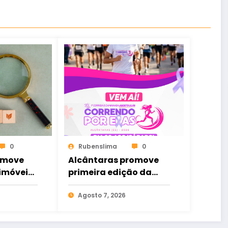
0
Rubenslima
0
omove
Alcântaras promove
 imóveis;
primeira edição da
 Ceará
corrida e caminhada
“Correndo por Elas”
Agosto 7, 2026