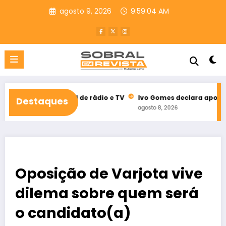
Pular
agosto 9, 2026
9:59:05 AM
para
o
conteúdo
eitoral de rádio e TV
Ivo Gomes declara apoio à reeleição de 
Destaques
agosto 8, 2026
Oposição de Varjota vive
dilema sobre quem será
o candidato(a)