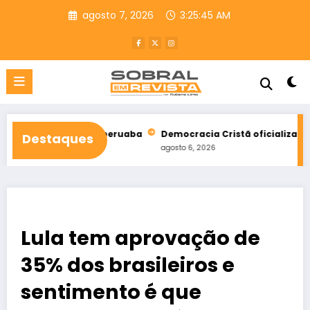
Pular
agosto 7, 2026
3:25:46 AM
para
o
conteúdo
l de Taperuaba
Democracia Cristã oficializa apoio a Ciro Gom
Destaques
agosto 6, 2026
Lula tem aprovação de
35% dos brasileiros e
sentimento é que