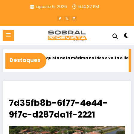
Pular
agosto 6, 2026
6:14:33 PM
para
o
conteúdo
eaú conquista nota máxima no Ideb e volta a liderar educação pú
Destaques
to 6, 2026
7d35fb8b-6f77-4e44-
9f7c-d287da1f-2221