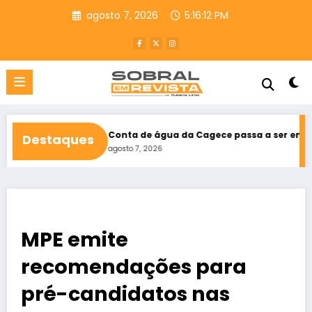
Pular
agosto 7, 2026
5:16:14 PM
para
o
conteúdo
tivas
Conta de água da Cagece passa a ser emitida como Nota
Destaques
agosto 7, 2026
MPE emite
recomendações para
pré-candidatos nas