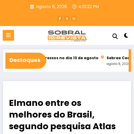
Pular
agosto 8, 2026
4:01:23 PM
para
o
conteúdo
te de ingressos no dia 13 de agosto
Sebrae Ceará abre inscriçõ
Destaques
agosto 8, 2026
Elmano entre os
melhores do Brasil,
segundo pesquisa Atlas