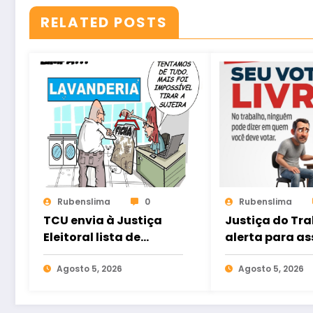
RELATED POSTS
Rubenslima
0
Rubenslima
TCU envia à Justiça
Justiça do Tr
Eleitoral lista de
alerta para as
gestores com contas
eleitoral e ref
rejeitadas
Agosto 5, 2026
direito ao voto
Agosto 5, 2026
nas relações d
trabalho