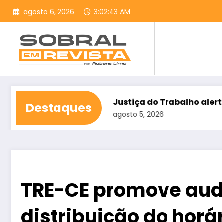
Pular
agosto 6, 2026
3:02:45 AM
para
o
conteúdo
eitadas
Justiça do Trabalho alerta para assédio el
Destaques
agosto 5, 2026
TRE-CE promove aud
distribuição do horár