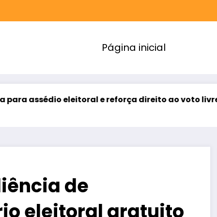
Página inicial
eitoral e reforça direito ao voto livre nas relações d
iência de
io eleitoral gratuito