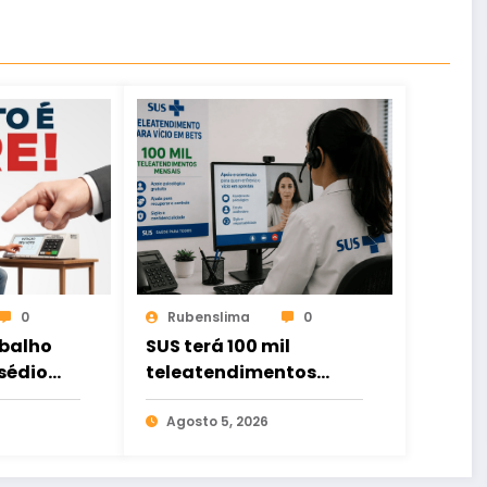
0
Rubenslima
0
abalho
SUS terá 100 mil
sédio
teleatendimentos
orça
para pessoas com
 livre
problemas de apostas
Agosto 5, 2026
e
em bets