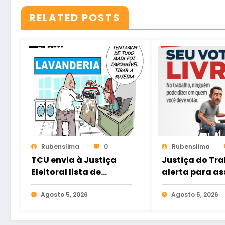
RELATED POSTS
Rubenslima
0
Rubenslima
TCU envia à Justiça
Justiça do Tr
Eleitoral lista de
alerta para as
gestores com contas
eleitoral e ref
rejeitadas
Agosto 5, 2026
direito ao voto
Agosto 5, 2026
nas relações d
trabalho