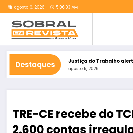
Pular
agosto 6, 2026
5:06:35 AM
para
o
conteúdo
itadas
Justiça do Trabalho alerta para assédio ele
Destaques
agosto 5, 2026
TRE-CE recebe do TC
2.600 contas irregul