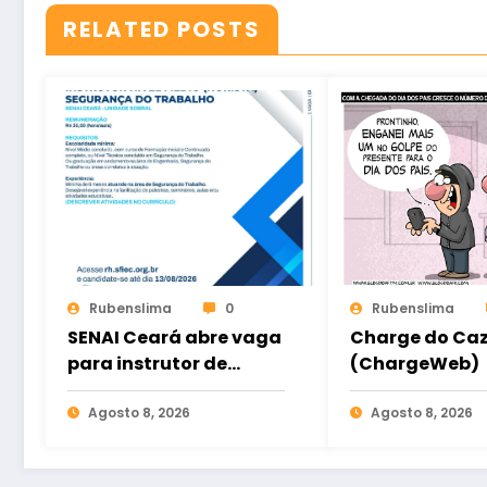
RELATED POSTS
Rubenslima
0
Rubenslima
SENAI Ceará abre vaga
Charge do Ca
para instrutor de
(ChargeWeb)
Segurança do
Trabalho em Sobral
Agosto 8, 2026
Agosto 8, 2026