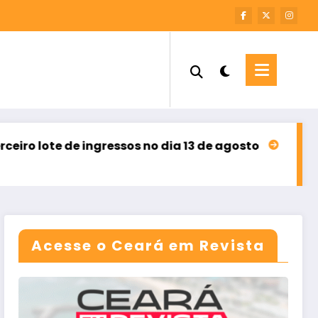
ingressos no dia 13 de agosto
Sebrae Ceará abre i
agosto 8, 2026
Acesse o Ceará em Revista