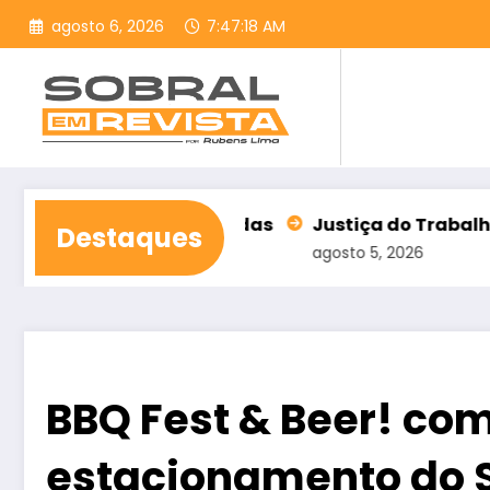
Pular
agosto 6, 2026
7:47:19 AM
para
o
conteúdo
m contas rejeitadas
Justiça do Trabalho alerta pa
Destaques
agosto 5, 2026
BBQ Fest & Beer! co
estacionamento do 