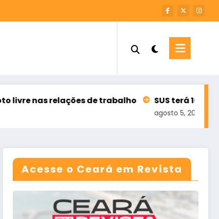
as relações de trabalho
SUS terá 100 mil teleate
agosto 5, 2026
Acesse o Ceará em Revista