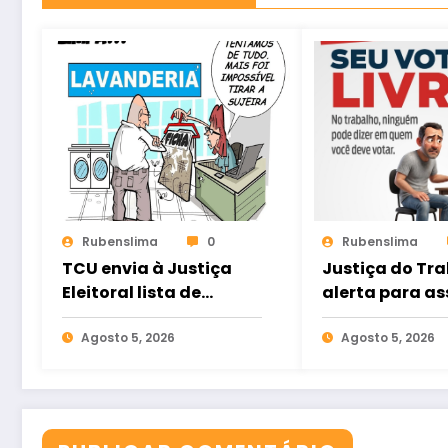
Rubenslima
0
Rubenslima
TCU envia à Justiça
Justiça do Tr
Eleitoral lista de
alerta para as
gestores com contas
eleitoral e ref
rejeitadas
Agosto 5, 2026
direito ao voto
Agosto 5, 2026
nas relações d
trabalho