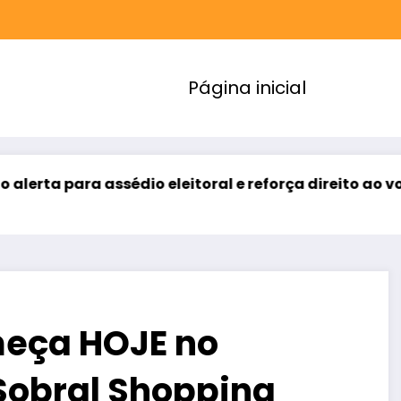
Página inicial
ra assédio eleitoral e reforça direito ao voto livre n
meça HOJE no
Sobral Shopping