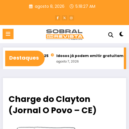
Pular
agosto 8, 2026
5:18:28 AM
para
o
conteúdo
a bets em 2025
Idosos já podem emitir gratuitamente credenci
Destaques
agosto 7, 2026
Charge do Clayton
(Jornal O Povo – CE)