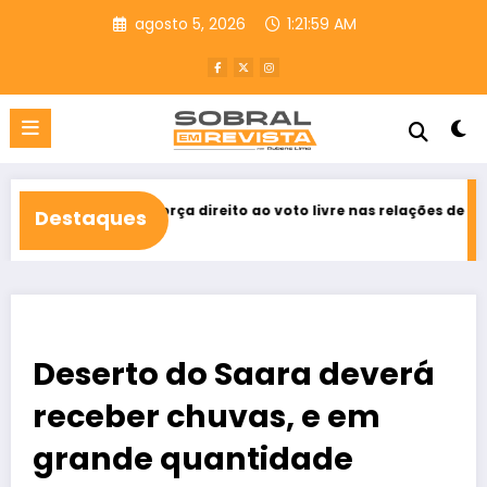
Pular
agosto 5, 2026
1:22:00 AM
para
o
conteúdo
reforça direito ao voto livre nas relações de trabalho
SUS ter
Destaques
agosto 5, 
Deserto do Saara deverá
receber chuvas, e em
grande quantidade