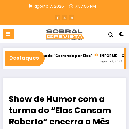
Pular
agosto 7, 2026
7:57:57 PM
para
o
conteúdo
rrida e caminhada “Correndo por Elas”
INFORME – CLÍNICA VET
Destaques
agosto 7, 2026
Show de Humor com a
turma do “Elas Cansam
Roberto” encerra o Mês