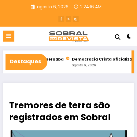
Pular
agosto 6, 2026
2:24:18 AM
para
o
conteúdo
al de Taperuaba
Democracia Cristã oficializa apoio a Ciro Go
Destaques
agosto 6, 2026
Tremores de terra são
registrados em Sobral